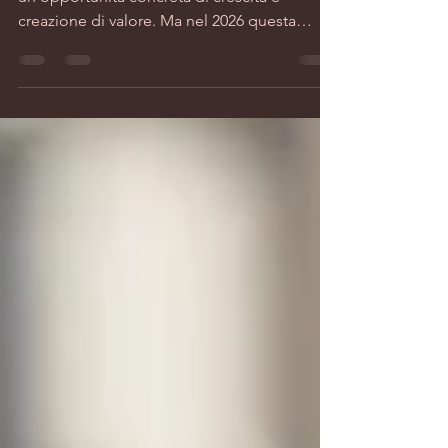
Gli affitti brevi continuano a essere
un’opportunità concreta di crescita e
creazione di valore. Ma nel 2026 questa
opportunità sarà riservata a chi opera con
metodo, rispetto delle regole e visione
imprenditoriale. Dopo anni di espansione
disordinata, il settore entra in una fase più
matura e selettiva.